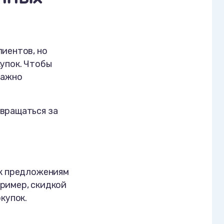
лиентов, но
купок. Чтобы
важно
звращаться за
 к предложениям
ример, скидкой
купок.