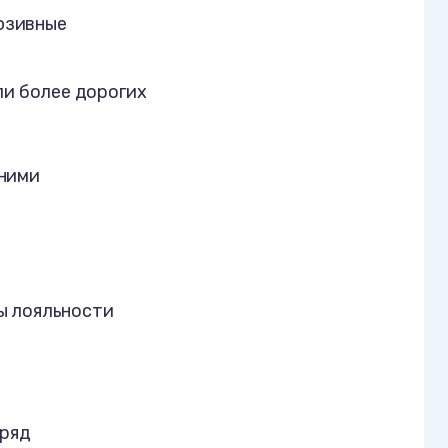
люзивные
ли более дорогих
 ними
ы лояльности
 ряд