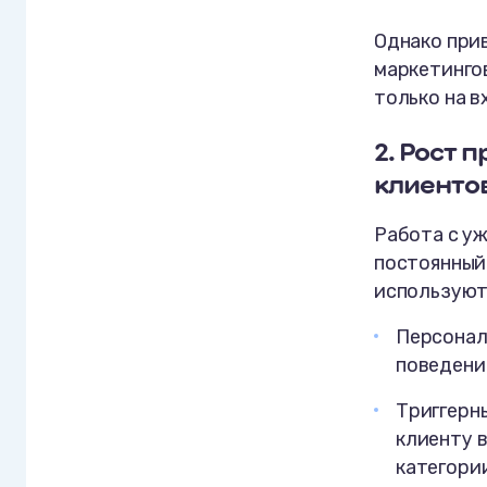
Однако при
маркетинго
только на в
2.
Рост 
клиенто
Работа с у
постоянный
используют
Персонал
поведени
Триггерн
клиенту 
категории