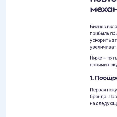
меха
Бизнес вкла
прибыль при
ускорить э
увеличиват
Ниже — пят
новыми пок
1. Поощр
Первая поку
бренда. Пр
на следующи