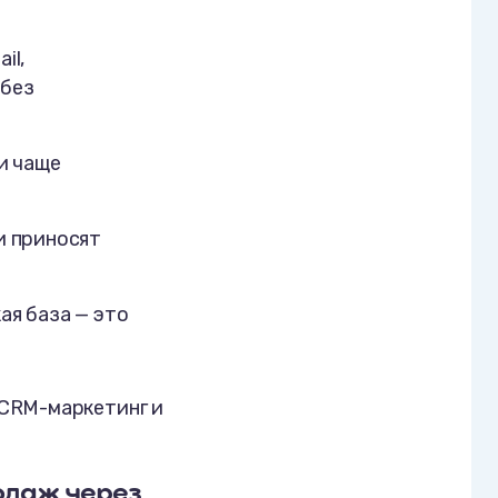
il,
 без
и чаще
и приносят
ая база — это
 CRM-маркетинг и
одаж через