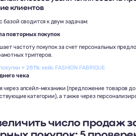
ие клиентов
с базой сводится к двум задачам:
сла повторных покупок
шает частоту покупок за счет персональных предл
рамотных триггеров.
покупки + 281%: кейс FASHION FABRIQUE
еднего чека
я через апсейл-механики (предложение товаров до
ствующие категории), а также через персонализир
величить число продаж з
рных покупок: 5 провер