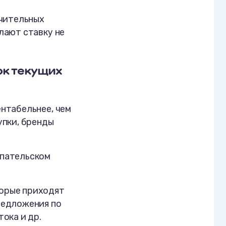
ачительных
лают ставку не
ок текущих
нтабельнее, чем
упки, бренды
упательском
торые приходят
редложения по
ока и др.