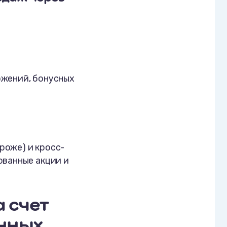
ожений, бонусных
роже) и кросс-
ованные акции и
а счет
енных