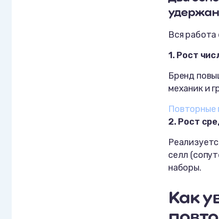
удержан
Вся работа 
1. Рост чи
Бренд повы
механик и г
Повторные 
2. Рост ср
Реализуетс
селл (сопут
наборы.
Как у
повто