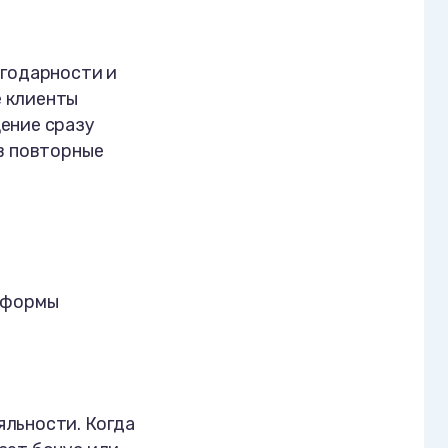
агодарности и
е клиенты
ение сразу
 в повторные
атформы
яльности. Когда