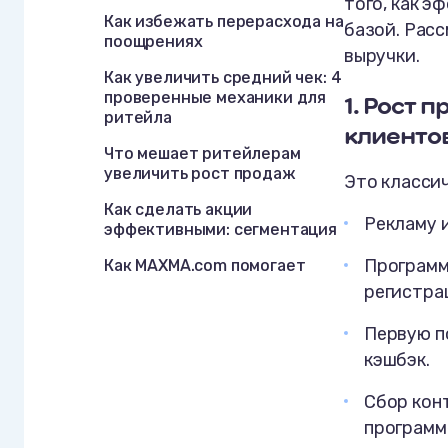
того, как 
Как избежать перерасхода на
базой. Рас
поощрениях
выручки.
Как увеличить средний чек: 4
проверенные механики для
1.
Рост п
ритейла
клиенто
Что мешает ритейлерам
увеличить рост продаж
Это классич
Как сделать акции
Рекламу 
эффективными: сегментация
Программ
Как MAXMA.com помогает
ритейлерам увеличить
регистра
продажи за счет клиентской
базы
Первую по
кэшбэк.
Сбор кон
программе