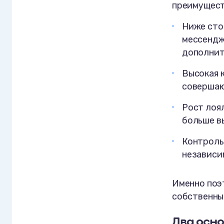
преимущест
Ниже стои
мессендж
дополнит
Высокая к
совершаю
Рост лоя
больше в
Контроль
независи
Именно поэ
собственны
Два осн