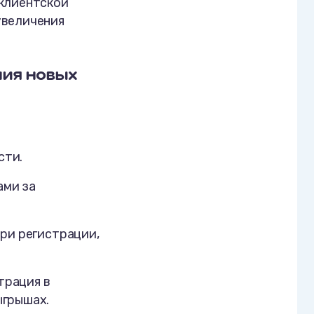
 клиентской
увеличения
ния новых
сти.
ами за
при регистрации,
трация в
ыгрышах.