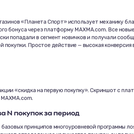
агазинов «Планета Спорт» использует механику бл
ого бонуса через платформу MAXMA.com. Все новы
ски попадали в сегмент новичков и получали сообщ
й покупки. Простое действие — высокая конверсия
акции «скидка на первую покупку». Скриншот с пл
 MAXMA.com.
 за N покупок за период
з базовых принципов многоуровневой программы ло