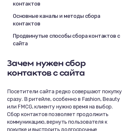
контактов
Основные каналы и методы сбора
контактов
Продвинутые способы сбора контактов с
сайта
Ошибки при сборе контактов и как их
Зачем нужен сбор
избежать
контактов с сайта
Инструменты и сервисы
Как анализировать эффективность
Посетители сайта редко совершают покупку
сразу. В ритейле, особенно в Fashion, Beauty
Юридические аспекты
или FMCG, клиенту нужно время на выбор.
Как еще использовать собранные
Сбор контактов позволяет продолжить
контакты на благо выручки?
коммуникацию, вернуть пользователя к
покупке и выстроить долгосрочные