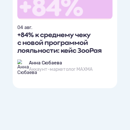
04 авг.
+84% к среднему чеку
с новой программой
лояльности: кейс ЗооРая
Анна Сюбаева
Аккаунт-маркетолог MAXMA