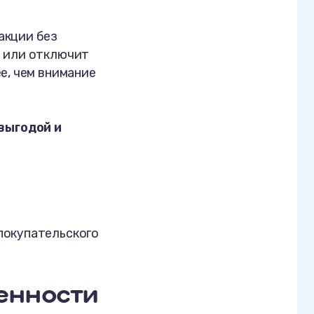
акции без
я или отключит
е, чем внимание
выгодой и
покупательского
енности