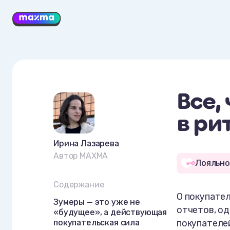
Все,
в ри
Ирина Лазарева
Автор MAXMA
Лояльно
Содержание
О покупате
Зумеры — это уже не
отчетов, од
«будущее», а действующая
покупательская сила
покупателей