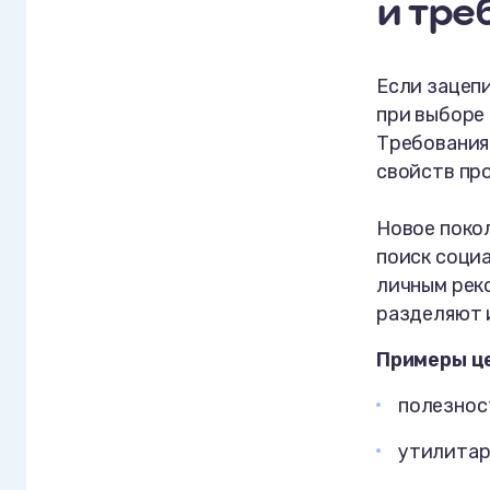
и тре
Если зацепи
при выборе 
Требования 
свойств про
Новое покол
поиск социа
личным рек
разделяют 
Примеры це
полезнос
утилитар