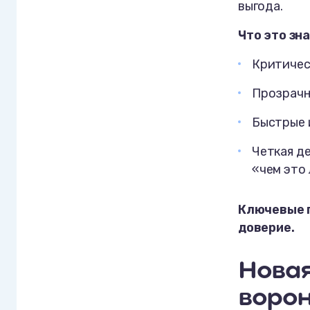
выгода.
Что это зн
Критичес
Прозрачн
Быстрые 
Четкая д
«чем это
Ключевые п
доверие.
Новая
ворон