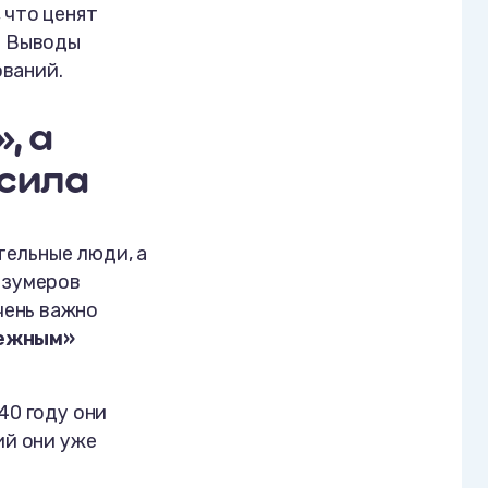
 что ценят
. Выводы
ований.
, а
сила
тельные люди, а
 зумеров
чень важно
дежным»
40 году они
ий они уже