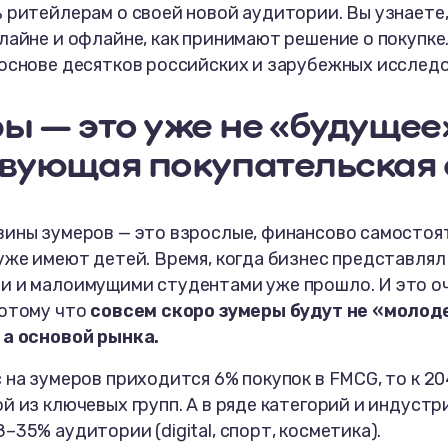
 ритейлерам о своей новой аудитории. Вы узнаете,
лайне и офлайне, как принимают решение о покупке
 основе десятков российских и зарубежных исслед
ы — это уже не «будущее»
вующая покупательская 
вины зумеров — это взрослые, финансово самостоя
уже имеют детей. Время, когда бизнес представлял
и и малоимущими студентами уже прошло. И это о
Потому что
совсем скоро зумеры будут не «моло
 а основой рынка.
 на зумеров приходится 6% покупок в FMCG, то к 20
й из ключевых групп. А в ряде категорий и индустр
–35% аудитории (digital, спорт, косметика).