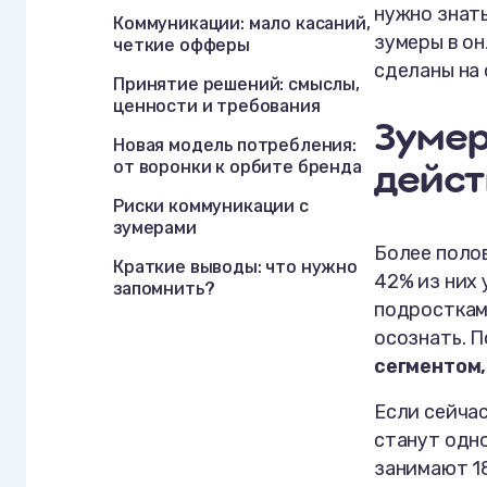
нужно знать
Коммуникации: мало касаний,
зумеры в он
четкие офферы
сделаны на
Принятие решений: смыслы,
ценности и требования
Зумер
Новая модель потребления:
от воронки к орбите бренда
дейст
Риски коммуникации с
зумерами
Более поло
Краткие выводы: что нужно
42% из них 
запомнить?
подросткам
осознать. 
сегментом,
Если сейчас
станут одно
занимают 18