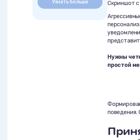
Узнать больше
Скриншот с
Агрессивны
персонализ
уведомления
представит
Нужны четк
простой ме
Формирован
поведения.
Приня