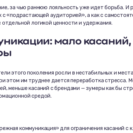
ие, за чью раннюю лояльность уже идет борьба.
И 
к с «подрастающей аудиторией», а как с самостоя
с отдельной логикой ценности и удержания.
никации: мало касаний,
ры
ели этого поколения росли в нестабильных и мест
ри этом им труднее дается переработка стресса. М
й, меньше касаний с брендами — зумеры как бы ст
рмационной средой.
режная коммуникация» для ограничения касаний с 