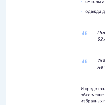
смыслы и
одежда д
Про
$2,
78%
не 
И представл
облегчение 
избранных 