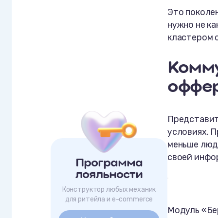
Это поколен
нужно не ка
кластером 
Комму
оффе
Представит
условиях. П
меньше люде
своей инфо
Программа
лояльности
Конструктор любых механик
для ритейла и e-commerce
Модуль «Бе