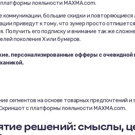
 платформы лояльности MAXMA.com.
е коммуникации, большие скидки и повторяющиеся 
ации приведут к тому, что зумер просто отпишетс
. Получить его подписку и внимание так же сложне
елей поколения Х или бумеров.
ие, персонализированные офферы с очевидной 
ханикой.
ие сегментов на основе товарных предпочтений и 
 Скриншот с платформы лояльности MAXMA.сom.
тие решений: смыслы, ц