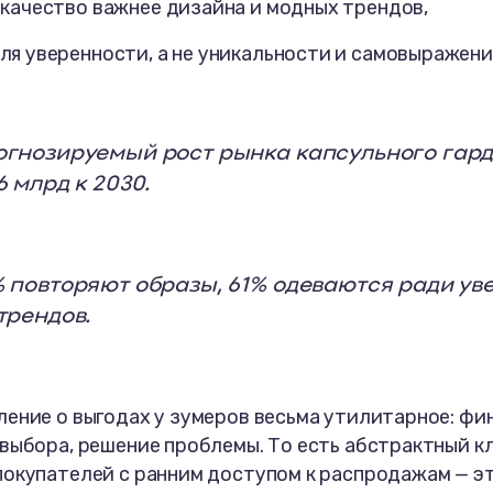
 качество важнее дизайна и модных трендов,
ля уверенности, а не уникальности и самовыражени
гнозируемый рост рынка капсульного гарде
6 млрд к 2030.
 повторяют образы, 61% одеваются ради ув
трендов.
ение о выгодах у зумеров весьма утилитарное: фи
выбора, решение проблемы. То есть абстрактный к
покупателей с ранним доступом к распродажам — э