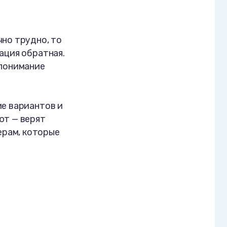
чно трудно, то
ация обратная.
 понимание
ие вариантов и
ют — верят
рам, которые