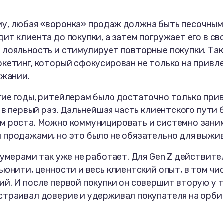
у, любая «воронка» продаж должна быть песочными
ит клиента до покупки, а затем погружает его в св
 лояльность и стимулирует повторные покупки. Та
кетинг, который сфокусирован не только на привл
ржании.
гие годы, ритейлерам было достаточно только прив
к в первый раз. Дальнейшая часть клиентского пути 
м роста. Можно коммуницировать и системно зани
 продажами, но это было не обязательно для выжив
зумерами так уже не работает. Для Gen Z действит
ьюнити, ценности и весь клиентский опыт, в том чи
й. И после первой покупки он совершит вторую у т
страивал доверие и удерживал покупателя на орби