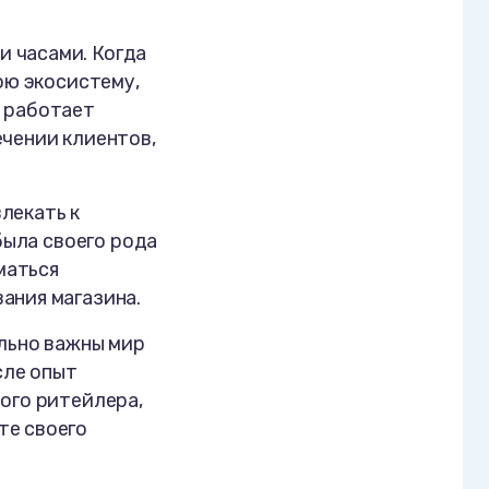
 часами. Когда
ою экосистему,
к работает
ечении клиентов,
лекать к
была своего рода
маться
ания магазина.
ельно важны мир
сле опыт
ого ритейлера,
те своего