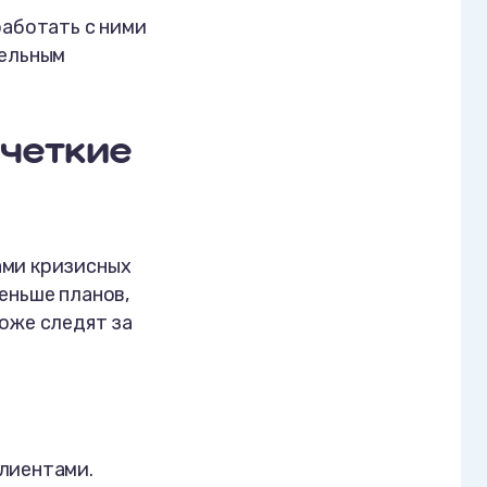
работать с ними
тельным
 четкие
ами кризисных
еньше планов,
роже следят за
клиентами.