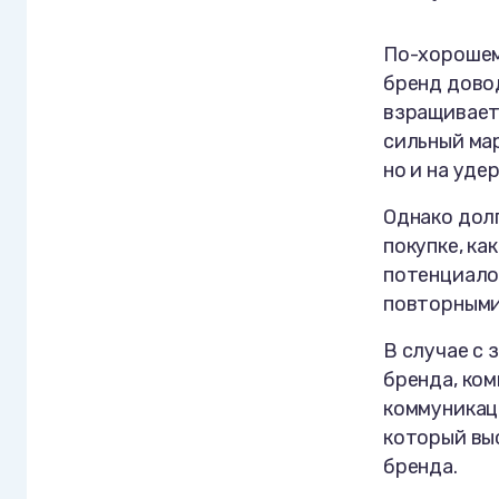
По-хорошем
бренд довод
взращивает
сильный мар
но и на уде
Однако дол
покупке, ка
потенциало
повторными
В случае с 
бренда, ком
коммуникаци
который вы
бренда.