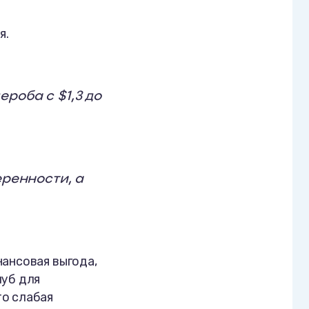
я.
роба с $1,3 до
еренности, а
нансовая выгода,
луб для
то слабая