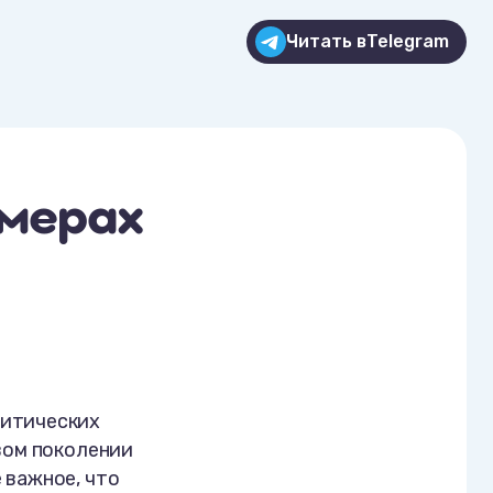
Читать в
Telegram
умерах
литических
вом поколении
 важное, что