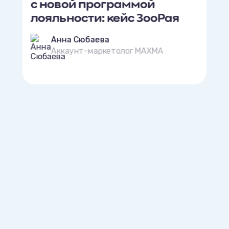
с новой программой
лояльности: кейс ЗооРая
Анна Сюбаева
Аккаунт-маркетолог MAXMA